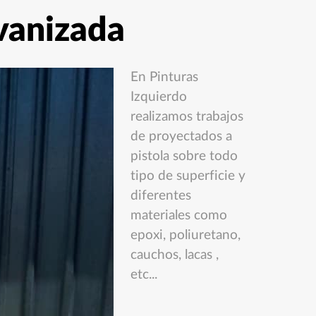
vanizada
En Pinturas
Izquierdo
realizamos trabajos
de proyectados a
pistola sobre todo
tipo de superficie y
diferentes
materiales como
epoxi, poliuretano,
cauchos, lacas ,
etc...