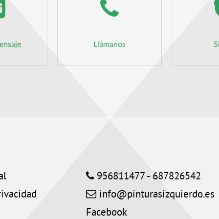
ensaje
Llámanos
S
al
956811477 - 687826542
rivacidad
info@pinturasizquierdo.es
Facebook